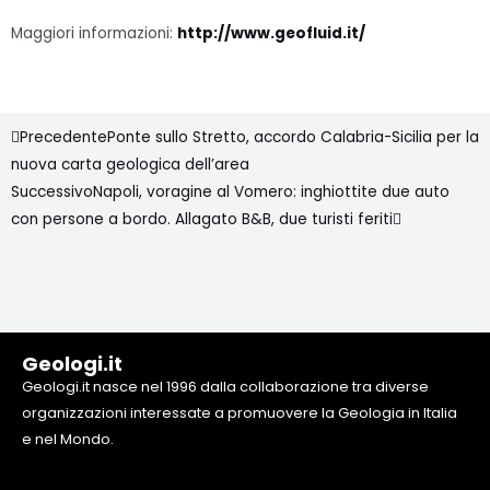
Maggiori informazioni:
http://www.geofluid.it/
Precedente
Successivo
Precedente
Ponte sullo Stretto, accordo Calabria-Sicilia per la
nuova carta geologica dell’area
Successivo
Napoli, voragine al Vomero: inghiottite due auto
con persone a bordo. Allagato B&B, due turisti feriti
Geologi.it
Geologi.it nasce nel 1996 dalla collaborazione tra diverse
organizzazioni interessate a promuovere la Geologia in Italia
e nel Mondo.