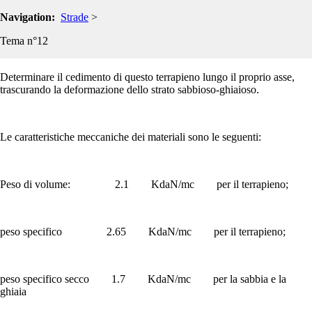
Navigation:
Si abbia un terrapieno autostradale disposto sul terrapieno in figura,
Strade
>
supposto di lunghezza infinita.
Tema n°12
Determinare il cedimento di questo terrapieno lungo il proprio asse,
trascurando la deformazione dello strato sabbioso-ghiaioso.
Le caratteristiche meccaniche dei materiali sono le seguenti:
Peso di volume: 2.1 KdaN/mc per il terrapieno;
peso specifico 2.65 KdaN/mc per il terrapieno;
peso specifico secco 1.7 KdaN/mc per la sabbia e la
ghiaia