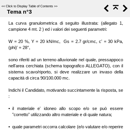
<<
Click to Display Table of Contents
>>
Tema n°3
La curva granulometrica di seguito illustrata: (allegato 1,
campione 4 mt. 2 ) ed i valori dei seguenti parametri:
W = 20 %, Y = 20 kN/mc, Gs = 2.7 gr/cmc, c' = 30 kPa,
(phi)' = 28°,
sono riferiti ad un terreno alluvionale nel quale, pressappoco
nell'area cerchiata (schema topografico ALLEGATO), con il
sistema scavo/riporto, si deve realizzare un invaso della
capacità di circa 90/100.000 mc.
Indichi il Candidato, motivando succintamente la risposta, se
:
•
il materiale e' idoneo allo scopo e/o se può essere
"corretto" utilizzando altro materiale e di quale natura;
•
quale parametri occorra calcolare (e/o valutare e/o reperire