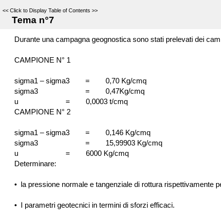
<<
Click to Display Table of Contents
>>
Tema n°7
Durante una campagna geognostica sono stati prelevati dei campioni
CAMPIONE N° 1
sigma1 – sigma3 = 0,70 Kg/cmq
sigma3 = 0,47Kg/cmq
u = 0,0003 t/cmq
CAMPIONE N° 2
sigma1 – sigma3 = 0,146 Kg/cmq
sigma3 = 15,99903 Kg/cmq
u = 6000 Kg/cmq
Determinare:
•
la pressione normale e tangenziale di rottura rispettivamente p
•
I parametri geotecnici in termini di sforzi efficaci.