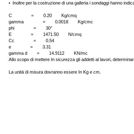
•
Inoltre per la costruzione di una galleria i sondaggi hanno indi
C = 0.20 Kg/cmq
gamma = 0.0018 Kg/cmc
phi = 30°
E = 1471.50 N/cmq
Cc = 0.54
e = 3.31
gamma d = 14.9112 KN/mc
Allo scopo di mettere In sicurezza gli addetti al lavori, determinar
La unità di misura dovranno essere In Kg e cm.