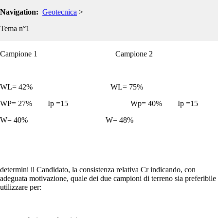
Navigation:
Utilizzando i dati provenienti dall'analisi di due campioni di terreno a
Geotecnica
>
grana fine (argilla) caratterizzati da:
Tema n°1
Campione 1 Campione 2
WL= 42% WL= 75%
WP= 27% Ip =15 Wp= 40% Ip =15
W= 40% W= 48%
determini il Candidato, la consistenza relativa Cr indicando, con
adeguata motivazione, quale dei due campioni di terreno sia preferibile
utilizzare per: