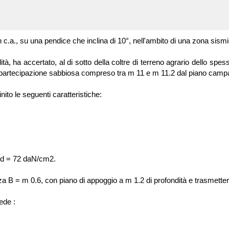
in c.a., su una pendice che inclina di 10°, nell'ambito di una zona sism
à, ha accertato, al di sotto della coltre di terreno agrario dello spess
o a partecipazione sabbiosa compreso tra m 11 e m 11.2 dal piano cam
nito le seguenti caratteristiche:
 ed = 72 daN/cm2.
ezza B = m 0.6, con piano di appoggio a m 1.2 di profondità e trasmette
ede :