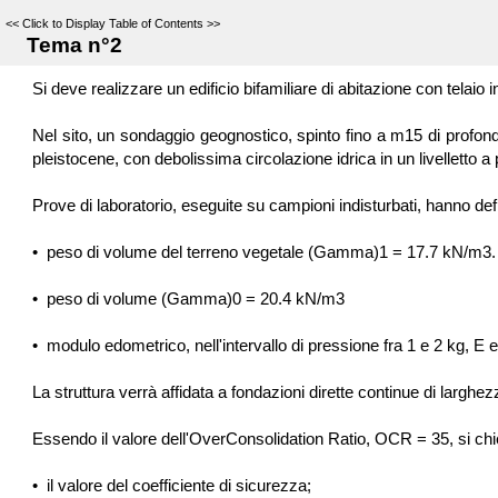
<<
Click to Display Table of Contents
>>
Tema n°2
Si deve realizzare un edificio bifamiliare di abitazione con telaio 
Nel sito, un sondaggio geognostico, spinto fino a m15 di profondit
pleistocene, con debolissima circolazione idrica in un livellett
Prove di laboratorio, eseguite su campioni indisturbati, hanno defi
•
peso di volume del terreno vegetale (Gamma)1 = 17.7 kN/m3.
•
peso di volume (Gamma)0 = 20.4 kN/m3
•
modulo edometrico, nell'intervallo di pressione fra 1 e 2 kg, E
La struttura verrà affidata a fondazioni dirette continue di largh
Essendo il valore dell'OverConsolidation Ratio, OCR = 35, si chi
•
il valore del coefficiente di sicurezza;