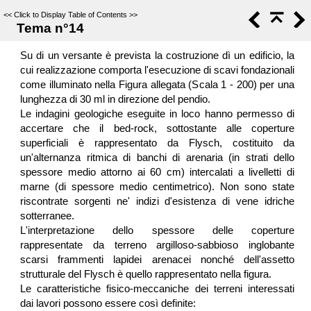
<<
Click to Display Table of Contents
>>
Tema n°14
Su di un versante è prevista la costruzione dì un edificio, la
cui realizzazione comporta l'esecuzione di scavi fondazionali
come illuminato nella Figura allegata (Scala 1 - 200) per una
lunghezza di 30 ml in direzione del pendio.
Le indagini geologiche eseguite in loco hanno permesso di
accertare che il bed-rock, sottostante alle coperture
superficiali è rappresentato da Flysch, costituito da
un'alternanza ritmica di banchi di arenaria (in strati dello
spessore medio attorno ai 60 cm) intercalati a livelletti di
marne (di spessore medio centimetrico). Non sono state
riscontrate sorgenti ne' indizi d'esistenza di vene idriche
sotterranee.
L'interpretazione dello spessore delle coperture
rappresentate da terreno argilloso-sabbioso inglobante
scarsi frammenti lapidei arenacei nonché dell'assetto
strutturale del Flysch è quello rappresentato nella figura.
Le caratteristiche fisico-meccaniche dei terreni interessati
dai lavori possono essere così definite: