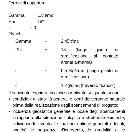
Terreni di copertura:
Gamma = 1.8 t/mc
Phi = 18°
c = 0
Flysch
Gamma
=
2.45 t/mc
Phi
=
13° (lungo giunto di
stratificazione al contatto
arenaria-marna)
c
=
0.5 Kg/cmq (lungo giunto di
stratificazione)
c
=
1 Kg/cmq (traverso "banco")
Il candidato esprima un giudizio motivato su quanto segue:
•
condizioni di stabilità generali e locali dei versante naturale
prima della realizzazione degli sbancamenti di progetto;
•
incidenza geostatica generale e locale degli sbancamenti
in rapporto alla situazione litologica e strutturale esistente,
individuando eventuali situazioni critiche generali o locali,
nonché le sequenze d'intervento, le modalità e le