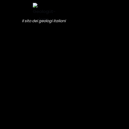
Vai
al
contenuto
Il sito dei geologi italiani