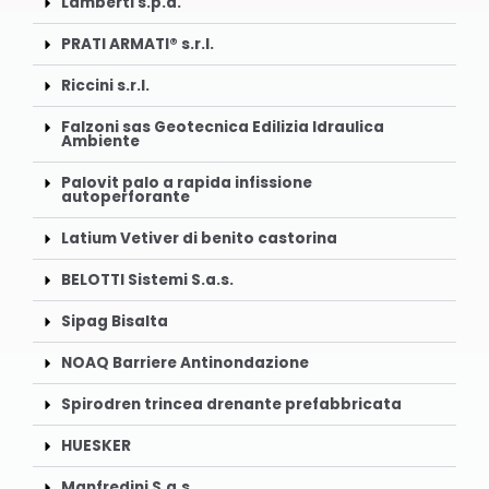
Lamberti s.p.a.
PRATI ARMATI® s.r.l.
Riccini s.r.l.
Falzoni sas Geotecnica Edilizia Idraulica
Ambiente
Palovit palo a rapida infissione
autoperforante
Latium Vetiver di benito castorina
BELOTTI Sistemi S.a.s.
Sipag Bisalta
NOAQ Barriere Antinondazione
Spirodren trincea drenante prefabbricata
HUESKER
Manfredini S.a.s.