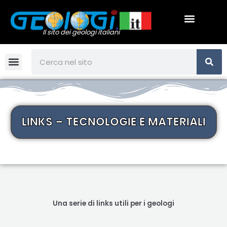
Vai
Menu
al
contenuto
Il sito dei geologi italiani
CE
Cerca
Menu
LINKS – TECNOLOGIE E MATERIALI
Una serie di links utili per i geologi