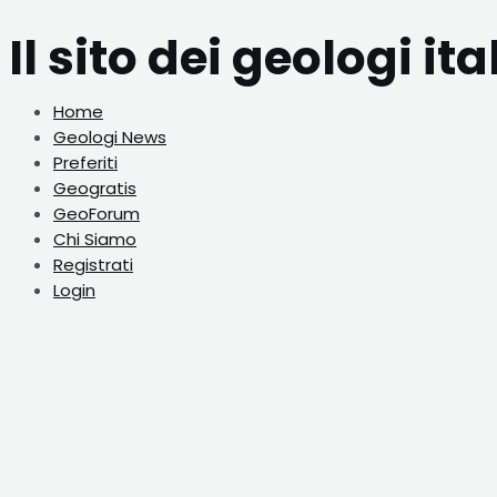
Vai
al
Il sito dei geologi ita
contenuto
Home
Geologi News
Preferiti
Geogratis
GeoForum
Chi Siamo
Registrati
Login