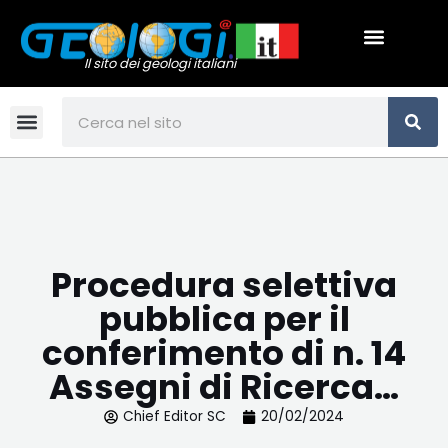
Vai
Menu
al
contenuto
Il sito dei geologi italiani
CE
Cerca
Menu
Procedura selettiva
pubblica per il
conferimento di n. 14
Assegni di Ricerca…
Chief Editor SC
20/02/2024