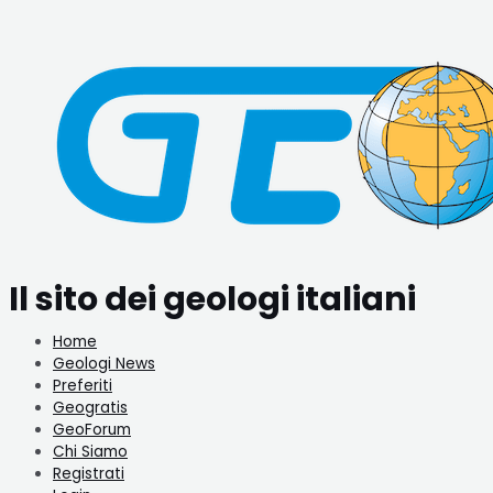
Vai
Navigazione
al
articoli
contenuto
Il sito dei geologi italiani
Home
Geologi News
Preferiti
Geogratis
GeoForum
Chi Siamo
Registrati