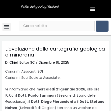
Vai
Navigazione
Il sito dei geologi italiani
Menu
al
articoli
GEOLOGI NEWS
contenuto
CER
Cerca
Menu
Bandi & Concorsi
Convegni & Corsi
Gli Ordini Regionali
Tariffario online
Mai dire Geologi
Notizie & Comunicati
Esami di stato
Video Podcast
L’evoluzione della cartografia geologica
e mineraria
Di
Chief Editor SC
/
Dicembre 16, 2025
Carissimi Associati SGI,
Carissimi Soci Società Associate,
vi informiamo che
mercoledì 21 gennaio 2026
, alle ore
16:00, il
Dott. Paolo Sammuri
(Sezione di Storia delle
Geoscienze), il
Dott. Diego Pieruccioni
e il
Dott. Stefano
Naitza
(Università di Cagliari) terranno un webinar dal