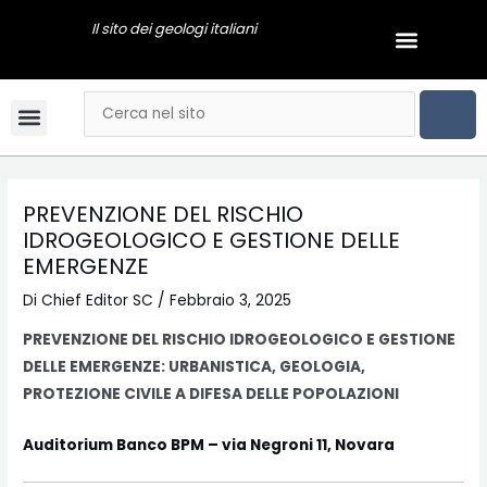
Vai
Navigazione
Il sito dei geologi italiani
Menu
al
articoli
GEOLOGI NEWS
contenuto
CER
Cerca
Menu
Bandi & Concorsi
Convegni & Corsi
Gli Ordini Regionali
Tariffario online
Mai dire Geologi
Notizie & Comunicati
Esami di stato
Video Podcast
PREVENZIONE DEL RISCHIO
IDROGEOLOGICO E GESTIONE DELLE
EMERGENZE
Di
Chief Editor SC
/
Febbraio 3, 2025
PREVENZIONE DEL RISCHIO IDROGEOLOGICO E GESTIONE
DELLE EMERGENZE: URBANISTICA, GEOLOGIA,
PROTEZIONE CIVILE A DIFESA DELLE POPOLAZIONI
Auditorium Banco BPM – via Negroni 11, Novara