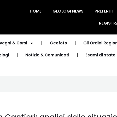
HOME
GEOLOGI NEWS
PREFERITI
REGISTR
vegni & Corsi
Geofoto
Gli Ordini Region
ologi
Notizie & Comunicati
Esami di stato