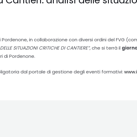
Cantieri: analisi delle situazio
di Pordenone, in collaborazione con diversi ordini del FVG (com
 DELLE SITUAZIONI CRITICHE DI CANTIERE”
, che si terrà il
giorno
ri di Pordenone.
gatoria dal portale di gestione degli eventi formativi:
www.i