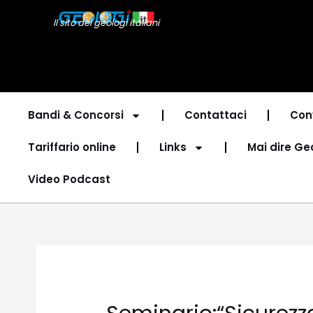
Vai
Navigazione
Il sito dei geologi italiani
al
articoli
contenuto
Bandi & Concorsi
Contattaci
Con
Tariffario online
Links
Mai dire Ge
Video Podcast