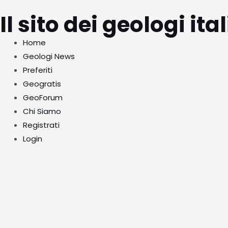
Vai
Navigazione
Il sito dei geologi ita
al
articoli
contenuto
Home
Geologi News
Preferiti
Geogratis
GeoForum
Chi Siamo
Registrati
Login