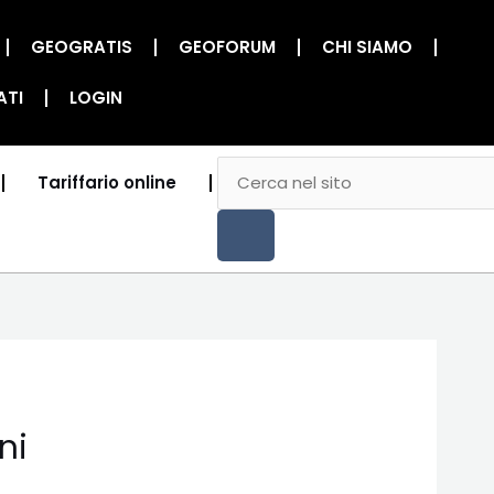
GEOGRATIS
GEOFORUM
CHI SIAMO
ATI
LOGIN
CERCA
Cerca
Tariffario online
ni