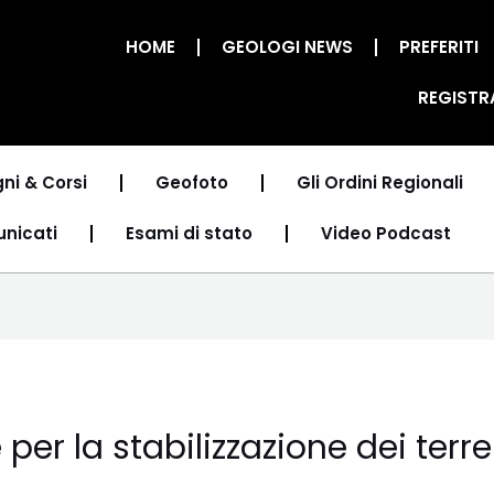
HOME
GEOLOGI NEWS
PREFERITI
REGISTR
ni & Corsi
Geofoto
Gli Ordini Regionali
unicati
Esami di stato
Video Podcast
per la stabilizzazione dei terre