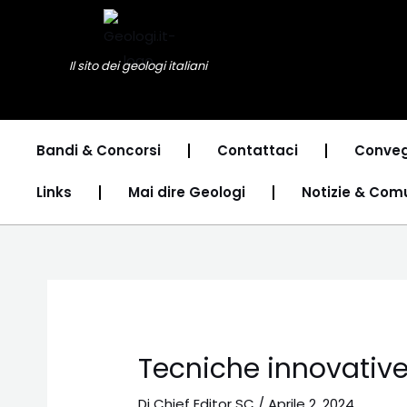
Vai
Navigazione
al
articoli
contenuto
Il sito dei geologi italiani
Bandi & Concorsi
Contattaci
Conveg
Links
Mai dire Geologi
Notizie & Com
Tecniche innovative 
Di
Chief Editor SC
/
Aprile 2, 2024