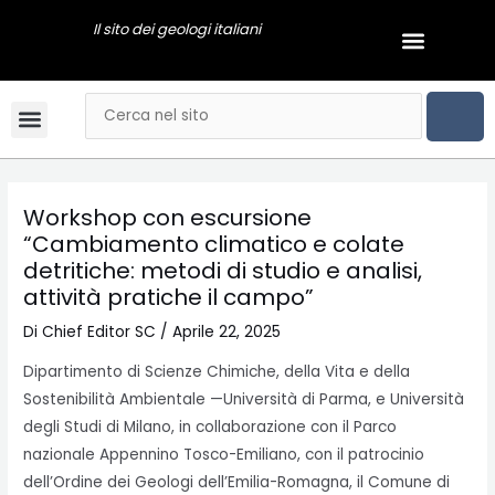
Vai
Navigazione
Il sito dei geologi italiani
Menu
al
articoli
GEOLOGI NEWS
contenuto
CER
Cerca
Menu
Bandi & Concorsi
Convegni & Corsi
Gli Ordini Regionali
Tariffario online
Mai dire Geologi
Notizie & Comunicati
Esami di stato
Video Podcast
Workshop con escursione
“Cambiamento climatico e colate
detritiche: metodi di studio e analisi,
attività pratiche il campo”
Di
Chief Editor SC
/
Aprile 22, 2025
Dipartimento di Scienze Chimiche, della Vita e della
Sostenibilità Ambientale —Università di Parma, e Università
degli Studi di Milano, in collaborazione con il Parco
nazionale Appennino Tosco-Emiliano, con il patrocinio
dell’Ordine dei Geologi dell’Emilia-Romagna, il Comune di