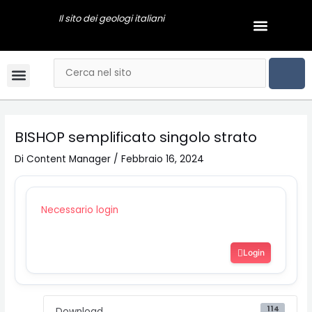
Vai
Navigazione
Il sito dei geologi italiani
Menu
al
articoli
GEOLOGI NEWS
contenuto
CER
Cerca
Menu
Bandi & Concorsi
Convegni & Corsi
Gli Ordini Regionali
Tariffario online
Mai dire Geologi
Notizie & Comunicati
Esami di stato
Video Podcast
BISHOP semplificato singolo strato
Di
Content Manager
/
Febbraio 16, 2024
Necessario login
Login
114
Download