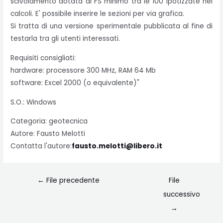
scivolamento dotata di FS minimo tra le 100 ipotizzate nei
calcoli. E' possibile inserire le sezioni per via grafica.
Si tratta di una versione sperimentale pubblicata al fine di
testarla tra gli utenti interessati.
Requisiti consigliati:
hardware: processore 300 MHz, RAM 64 Mb
software: Excel 2000 (o equivalente)"
S.O.: Windows
Categoria: geotecnica
Autore: Fausto Melotti
Contatta l'autore:
fausto.melotti@libero.it
←
File precedente
File
successivo
→