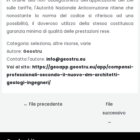
In ordine alla non obbligatorietà dell'applicazione del DM
sulle tariffe, l'Autorità Nazionale Anticorruzione ritiene che
nonostante la norma del codice si riferisca ad una
possibilità, il doveroso utilizzo della stessa costituisca
garanzia minima di qualità delle prestazioni rese.
Categoria: seleziona, altre risorse, varie
Autore:
Geostru
Contatta l'autore:
info@geostru.eu
Vai al sito:
https://geoapp.geostru.eu/app/compensi-
professionali-secondo-il-nuovo-dm-architetti-
geologi-ingegneri/
←
File precedente
File
successivo
→