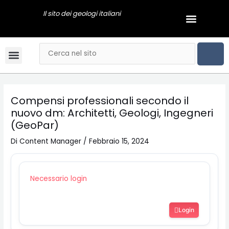
Vai
Navigazione
Il sito dei geologi italiani
Menu
al
articoli
GEOLOGI NEWS
contenuto
CER
Cerca
Menu
Bandi & Concorsi
Convegni & Corsi
Gli Ordini Regionali
Tariffario online
Mai dire Geologi
Notizie & Comunicati
Esami di stato
Video Podcast
Compensi professionali secondo il
nuovo dm: Architetti, Geologi, Ingegneri
(GeoPar)
Di
Content Manager
/
Febbraio 15, 2024
Necessario login
Login