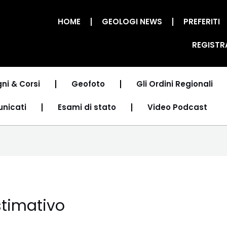
HOME
GEOLOGI NEWS
PREFERITI
REGISTR
ni & Corsi
Geofoto
Gli Ordini Regionali
unicati
Esami di stato
Video Podcast
timativo