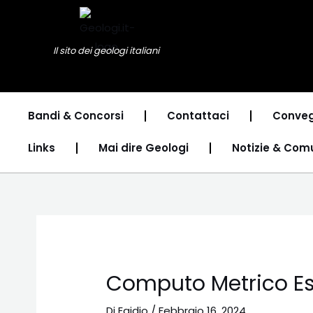
Vai
Navigazione
al
articoli
contenuto
Il sito dei geologi italiani
Bandi & Concorsi
Contattaci
Conveg
Links
Mai dire Geologi
Notizie & Com
Computo Metrico Es
Di
Egidio
/
Febbraio 16, 2024