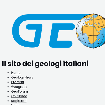
Vai
Navigazione
al
articoli
contenuto
Il sito dei geologi italiani
Home
Geologi News
Preferiti
Geogratis
GeoForum
Chi Siamo
Registrati