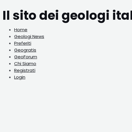
Vai
Navigazione
al
articoli
Il sito dei geologi ita
contenuto
Home
Geologi News
Preferiti
Geogratis
GeoForum
Chi Siamo
Registrati
Login