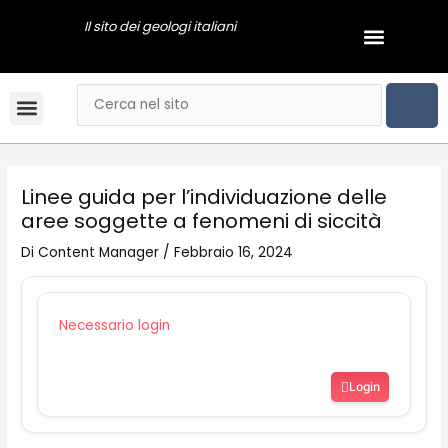
Vai
Navigazione
Il sito dei geologi italiani
Menu
al
articoli
GEOLOGI NEWS
contenuto
CER
Cerca
Menu
Bandi & Concorsi
Convegni & Corsi
Gli Ordini Regionali
Tariffario online
Mai dire Geologi
Notizie & Comunicati
Esami di stato
Video Podcast
Linee guida per l’individuazione delle
aree soggette a fenomeni di siccità
Di
Content Manager
/
Febbraio 16, 2024
Necessario login
Login