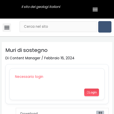
Vai
Navigazione
Il sito dei geologi italiani
Menu
al
articoli
GEOLOGI NEWS
contenuto
CER
Cerca
Menu
Bandi & Concorsi
Convegni & Corsi
Gli Ordini Regionali
Tariffario online
Mai dire Geologi
Notizie & Comunicati
Esami di stato
Video Podcast
Muri di sostegno
Di
Content Manager
/
Febbraio 16, 2024
Necessario login
Login
89
Download