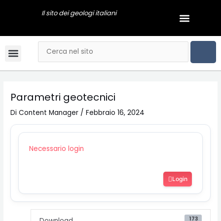
Vai
Navigazione
Il sito dei geologi italiani
Menu
al
articoli
GEOLOGI NEWS
contenuto
CER
Cerca
Menu
Bandi & Concorsi
Convegni & Corsi
Gli Ordini Regionali
Tariffario online
Mai dire Geologi
Notizie & Comunicati
Esami di stato
Video Podcast
Parametri geotecnici
Di
Content Manager
/
Febbraio 16, 2024
Necessario login
Login
173
Download