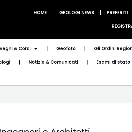
HOME
GEOLOGI NEWS
PREFERITI
REGISTR
vegni & Corsi
Geofoto
Gli Ordini Region
ologi
Notizie & Comunicati
Esami di stato