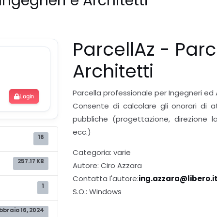
Ingegneri e Architetti
ParcellAz - Parc
Architetti
Parcella professionale per Ingegneri ed 
Login
Consente di calcolare gli onorari di at
pubbliche (progettazione, direzione l
ecc.)
16
Categoria: varie
257.17 KB
Autore: Ciro Azzara
Contatta l'autore:
ing.azzara@libero.i
1
S.O.: Windows
bbraio 16, 2024