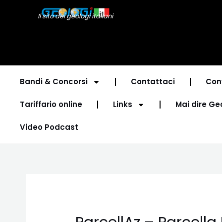
Vai
Navigazione
Il sito dei geologi italiani
al
articoli
contenuto
Bandi & Concorsi
Contattaci
Con
Tariffario online
Links
Mai dire Ge
Video Podcast