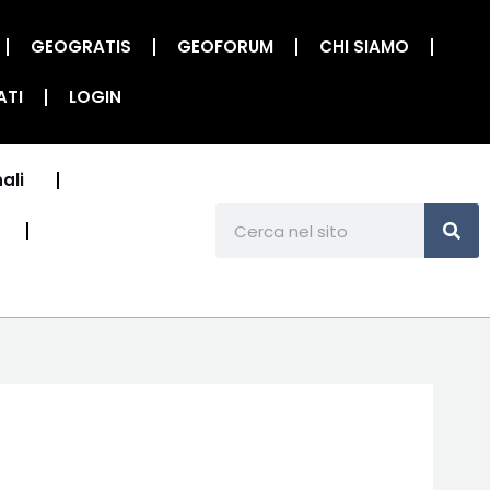
GEOGRATIS
GEOFORUM
CHI SIAMO
ATI
LOGIN
ali
CE
Cerca