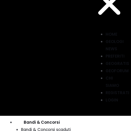
HOME
GEOLOGI
NEWS
PREFERITI
GEOGRATIS
GEOFORUM
CHI
SIAMO
REGISTRATI
LOGIN
Menu
Bandi & Concorsi
Bandi & Concorsi scaduti