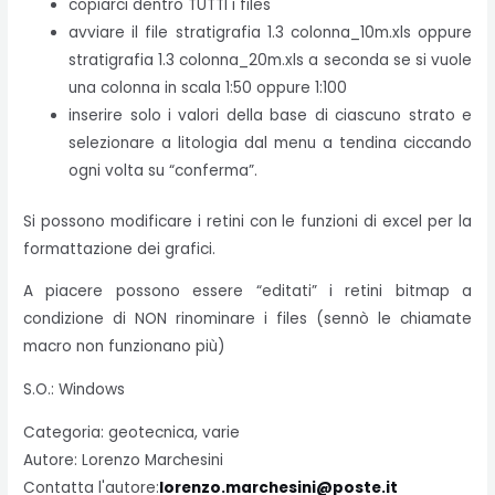
copiarci dentro TUTTI i files
avviare il file stratigrafia 1.3 colonna_10m.xls oppure
stratigrafia 1.3 colonna_20m.xls a seconda se si vuole
una colonna in scala 1:50 oppure 1:100
inserire solo i valori della base di ciascuno strato e
selezionare a litologia dal menu a tendina ciccando
ogni volta su “conferma”.
Si possono modificare i retini con le funzioni di excel per la
formattazione dei grafici.
A piacere possono essere “editati” i retini bitmap a
condizione di NON rinominare i files (sennò le chiamate
macro non funzionano più)
S.O.: Windows
Categoria: geotecnica, varie
Autore: Lorenzo Marchesini
Contatta l'autore:
lorenzo.marchesini@poste.it