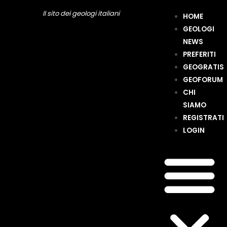
Vai
Navigazione
Il sito dei geologi italiani
Me
HOME
al
articoli
GEOLOGI
contenuto
NEWS
PREFERITI
GEOGRATIS
GEOFORUM
CHI
SIAMO
REGISTRATI
LOGIN