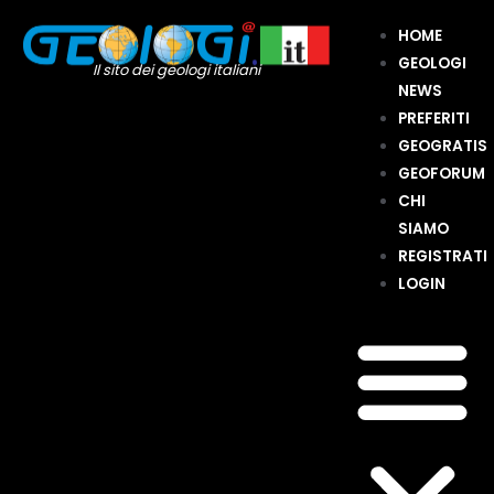
Vai
Navigazione
Me
HOME
al
articoli
GEOLOGI
contenuto
Il sito dei geologi italiani
NEWS
PREFERITI
GEOGRATIS
GEOFORUM
CHI
SIAMO
REGISTRATI
LOGIN