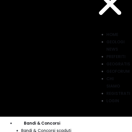
HOME
GEOLOGI
NEWS
PREFERITI
GEOGRATIS
GEOFORUM
CHI
SIAMO
REGISTRATI
LOGIN
Menu
Bandi & Concorsi
Bandi & Concorsi scaduti