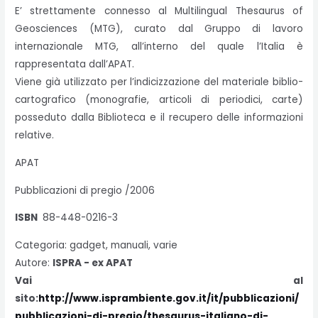
E’ strettamente connesso al Multilingual Thesaurus of
Geosciences (MTG), curato dal Gruppo di lavoro
internazionale MTG, all’interno del quale l’Italia è
rappresentata dall’APAT.
Viene già utilizzato per l’indicizzazione del materiale biblio-
cartografico (monografie, articoli di periodici, carte)
posseduto dalla Biblioteca e il recupero delle informazioni
relative.
APAT
Pubblicazioni di pregio /2006
ISBN
88-448-0216-3
Categoria: gadget, manuali, varie
Autore:
ISPRA - ex APAT
Vai al
sito:
http://www.isprambiente.gov.it/it/pubblicazioni/
pubblicazioni-di-pregio/thesaurus-italiano-di-