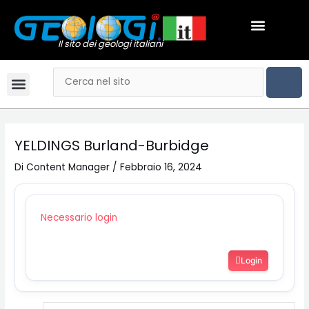
Vai
Navigazione
Menu
al
articoli
GEOLOGI NEWS
contenuto
Il sito dei geologi italiani
CER
Cerca
Menu
Bandi & Concorsi
Convegni & Corsi
Gli Ordini Regionali
Tariffario online
Mai dire Geologi
Notizie & Comunicati
Esami di stato
Video Podcast
YELDINGS Burland-Burbidge
Di
Content Manager
/
Febbraio 16, 2024
Necessario login
Login