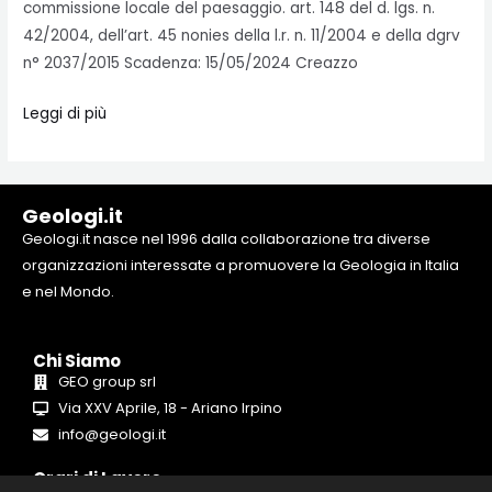
commissione locale del paesaggio. art. 148 del d. lgs. n.
42/2004, dell’art. 45 nonies della l.r. n. 11/2004 e della dgrv
n° 2037/2015 Scadenza: 15/05/2024 Creazzo
Leggi di più
Geologi.it
Geologi.it nasce nel 1996 dalla collaborazione tra diverse
organizzazioni interessate a promuovere la Geologia in Italia
e nel Mondo.
Chi Siamo
GEO group srl
Via XXV Aprile, 18 - Ariano Irpino
info@geologi.it
Orari di Lavoro