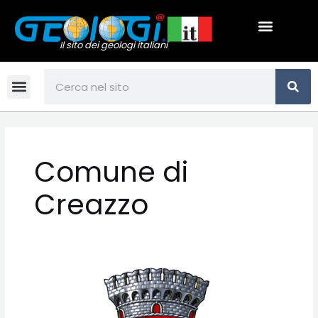
Vai
Menu
al
contenuto
Il sito dei geologi italiani
CE
Cerca
Menu
Comune di
Creazzo
Comune
di
Creazzo