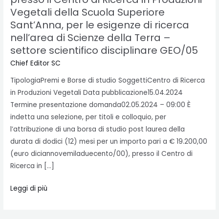
presso
Vegetali della Scuola Superiore
il
Sant’Anna, per le esigenze di ricerca
Centro
nell’area di Scienze della Terra –
di
settore scientifico disciplinare GEO/05
Ricerca
Chief Editor SC
in
TipologiaPremi e Borse di studio SoggettiCentro di Ricerca
Produzioni
in Produzioni Vegetali Data pubblicazione15.04.2024
Vegetali
Termine presentazione domanda02.05.2024 – 09:00 È
della
indetta una selezione, per titoli e colloquio, per
Scuola
l’attribuzione di una borsa di studio post laurea della
Superiore
durata di dodici (12) mesi per un importo pari a € 19.200,00
Sant’Anna,
(euro diciannovemiladuecento/00), presso il Centro di
per
Ricerca in […]
le
esigenze
Leggi di più
di
ricerca
nell’area