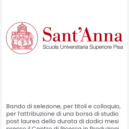
per
titoli
e
colloquio,
per
l’attribuzione
di
una
borsa
di
studio
post
laurea
della
Bando di selezione, per titoli e colloquio,
durata
per l’attribuzione di una borsa di studio
di
dodici
post laurea della durata di dodici mesi
mesi
presso il Centro di Ricerca in Produzioni