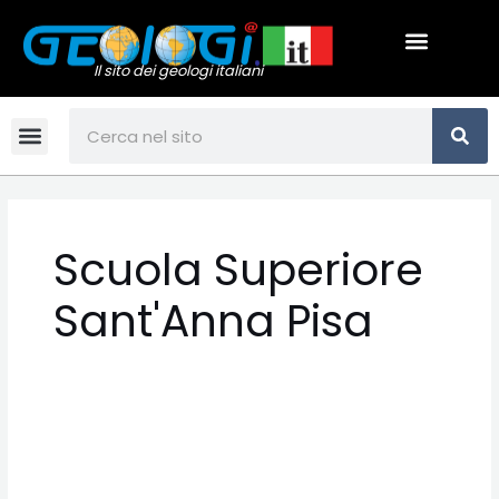
Vai
Menu
al
contenuto
Il sito dei geologi italiani
CE
Cerca
Menu
Scuola Superiore
Sant'Anna Pisa
Bando
di
selezione,