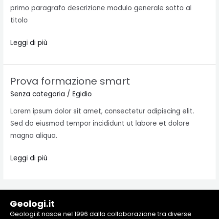
smart
primo paragrafo descrizione modulo generale sotto al
pulito
titolo
Leggi di più
Prova formazione smart
Prova
formazione
Senza categoria
/
Egidio
smart
Lorem ipsum dolor sit amet, consectetur adipiscing elit.
Sed do eiusmod tempor incididunt ut labore et dolore
magna aliqua.
Leggi di più
Geologi.it
Geologi.it nasce nel 1996 dalla collaborazione tra diverse