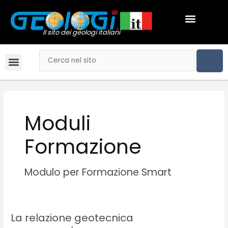
Vai
Menu
al
GEOLOGI NEWS
contenuto
Il sito dei geologi italiani
CER
Cerca
Menu
Bandi & Concorsi
Convegni & Corsi
Gli Ordini Regionali
Tariffario online
Mai dire Geologi
Notizie & Comunicati
Esami di stato
Video Podcast
Moduli
Formazione
Modulo per Formazione Smart
La relazione geotecnica
La