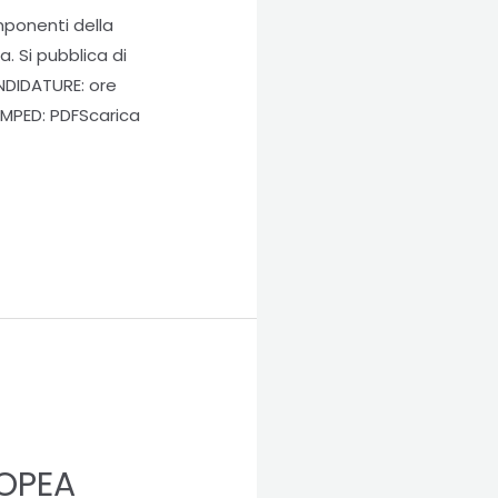
mponenti della
. Si pubblica di
NDIDATURE: ore
MPED: PDFScarica
ROPEA