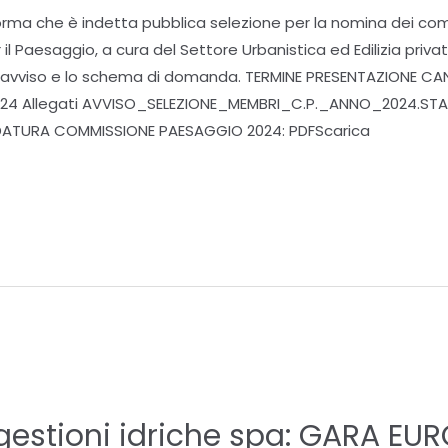
forma che è indetta pubblica selezione per la nomina dei co
 Paesaggio, a cura del Settore Urbanistica ed Edilizia privata
vo avviso e lo schema di domanda. TERMINE PRESENTAZIONE CA
2024 Allegati AVVISO_SELEZIONE_MEMBRI_C.P._ANNO_2024.STA
TURA COMMISSIONE PAESAGGIO 2024: PDFScarica
estioni idriche spa: GARA EU