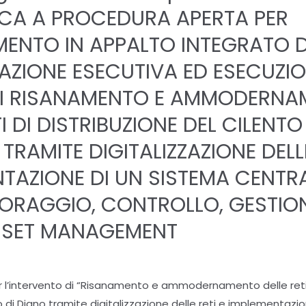
ICA A PROCEDURA APERTA PER
MENTO IN APPALTO INTEGRATO 
AZIONE ESECUTIVA ED ESECUZI
DI RISANAMENTO E AMMODERN
TI DI DISTRIBUZIONE DEL CILENTO
 TRAMITE DIGITALIZZAZIONE DELLE
TAZIONE DI UN SISTEMA CENTR
TORAGGIO, CONTROLLO, GESTION
ASSET MANAGEMENT
per l’intervento di “Risanamento e ammodernamento delle reti 
lo di Diano tramite digitalizzazione delle reti e implementazi