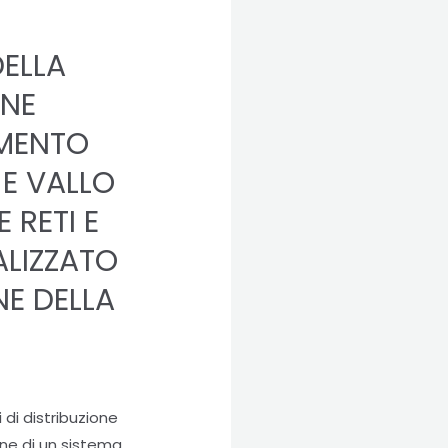
DELLA
ONE
AMENTO
 E VALLO
 RETI E
ALIZZATO
E DELLA
di distribuzione
one di un sistema