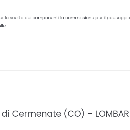
er la scelta dei componenti la commissione per il paesaggi
llo
di Cermenate (CO) – LOMBAR