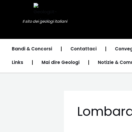
Vai
al
contenuto
Il sito dei geologi italiani
Bandi & Concorsi
Contattaci
Conveg
Links
Mai dire Geologi
Notizie & Com
Lombard