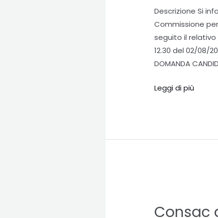
Descrizione Si in
LOMBARDIA
Commissione per il
seguito il relati
12.30 del 02/08/
DOMANDA CANDIDA
Leggi di più
Consac
gestioni
Consac g
idriche