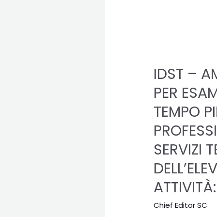
IDST
–
IDST – A
AMBIENTE
–
PER ESAM
C.
TEMPO PI
2025
–
PROFESSI
SELEZIONE
SERVIZI 
PUBBLICA,
DELL’ELE
PER
ESAMI,
ATTIVITÀ
PER
LA
Chief Editor SC