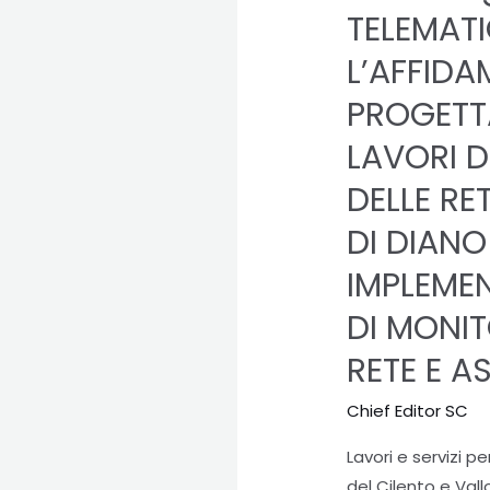
spa:
TELEMAT
GARA
L’AFFIDA
EUROPEA
TELEMATICA
PROGETT
A
LAVORI 
PROCEDURA
DELLE RE
APERTA
PER
DI DIANO
L’AFFIDAMENTO
IMPLEMEN
IN
APPALTO
DI MONI
INTEGRATO
RETE E 
DELLA
PROGETTAZIONE
Chief Editor SC
ESECUTIVA
Lavori e servizi 
ED
del Cilento e Val
ESECUZIONE