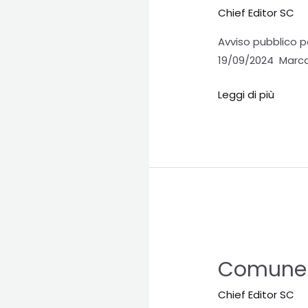
SERVIZI
Chief Editor SC
TECNICI
Avviso pubblico p
–
19/09/2024 Marca
AREA
DEI
Leggi di più
FUNZIONARI
E
DELL’ELEVATA
QUALIFICAZIONE
–
AMBITO
DI
ATTIVITÀ:
Comune
AMBIENTE
di
Comune 
Cermenate
(CO)
Chief Editor SC
–