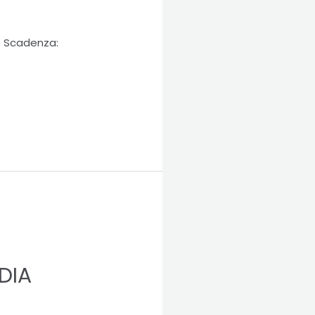
o Scadenza:
DIA