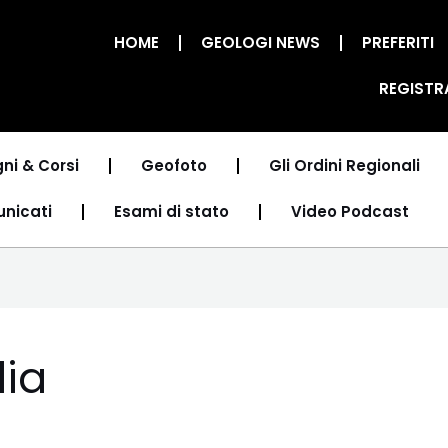
HOME
GEOLOGI NEWS
PREFERITI
REGISTR
ni & Corsi
Geofoto
Gli Ordini Regionali
unicati
Esami di stato
Video Podcast
ia