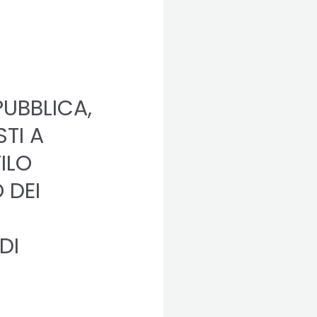
PUBBLICA,
STI A
ILO
 DEI
DI