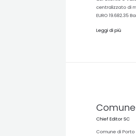
centralizzato di
LAVORI
EURO 19.682.35 B
DI
RISANAMENTO
Leggi di più
E
AMMODERNAMENT
DELLE
RETI
DI
DISTRIBUZIONE
DEL
CILENTO
Comune
E
di
Comune d
VALLO
Porto
DI
Valtravaglia
Chief Editor SC
DIANO
TRAMITE
Comune di Porto Va