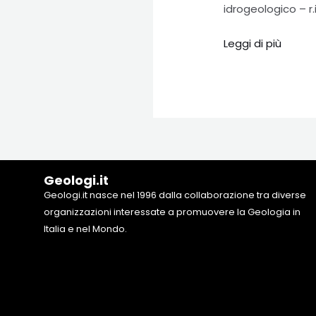
DIGITALIZZAZIONE
idrogeologico – r
DELLE
RETI
Leggi di più
E
IMPLEMENTAZIONE
DI
UN
SISTEMA
CENTRALIZZATO
DI
Geologi.it
MONITORAGGIO,
Geologi.it nasce nel 1996 dalla collaborazione tra diverse
organizzazioni interessate a promuovere la Geologia in
CONTROLLO,
Italia e nel Mondo.
GESTIONE
DELLA
RETE
E
ASSET