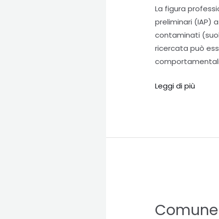
COPERTURA
La figura profess
DI
preliminari (IAP) 
N.
contaminati (suol
4
ricercata può ess
POSTI
comportamentali 
A
TEMPO
Leggi di più
PIENO
E
INDETERMINATO
DEL
PROFILO
PROFESSIONALE
DI
Comune
ISTRUTTORE
di
DIRETTIVO
Comune 
Marcallo
DEI