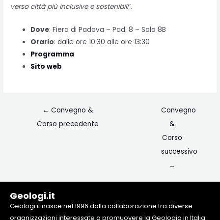
verso città più inclusive e sostenibili
“.
Dove
: Fiera di Padova – Pad. 8 – Sala 8B
Orario
: dalle ore 10:30 alle ore 13:30
Programma
Sito web
←
Convegno &
Convegno
Corso precedente
&
Corso
successivo
→
Geologi.it
Geologi.it nasce nel 1996 dalla collaborazione tra diverse
organizzazioni interessate a promuovere la Geologia in Italia