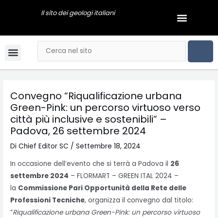
Vai
Navigazione
Il sito dei geologi italiani
Menu
al
articoli
GEOLOGI NEWS
contenuto
CER
Cerca
Menu
Bandi & Concorsi
Convegni & Corsi
Gli Ordini Regionali
Tariffario online
Mai dire Geologi
Notizie & Comunicati
Esami di stato
Video Podcast
Convegno “Riqualificazione urbana
Green-Pink: un percorso virtuoso verso
città più inclusive e sostenibili” –
Padova, 26 settembre 2024
Di
Chief Editor SC
/
Settembre 18, 2024
In occasione dell’evento che si terrà a Padova il
26
settembre 2024
– FLORMART – GREEN ITAL 2024 –
la
Commissione Pari Opportunità della Rete delle
Professioni Tecniche
, organizza il convegno dal titolo:
“
Riqualificazione urbana Green-Pink: un percorso virtuoso