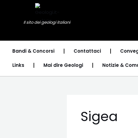
Vai
al
contenuto
Il sito dei geologi italiani
Bandi & Concorsi
Contattaci
Conveg
Links
Mai dire Geologi
Notizie & Com
Sigea