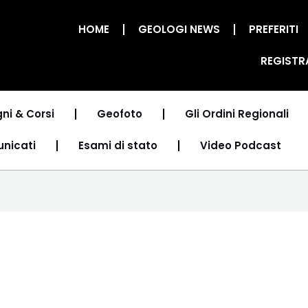
HOME
GEOLOGI NEWS
PREFERITI
REGISTR
ni & Corsi
Geofoto
Gli Ordini Regionali
unicati
Esami di stato
Video Podcast