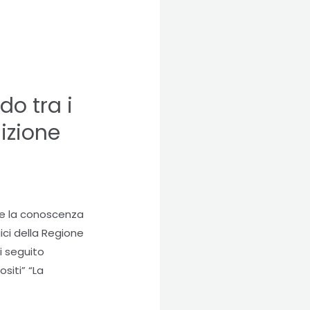
o tra i
izione
ere la conoscenza
ici della Regione
i seguito
siti” “La