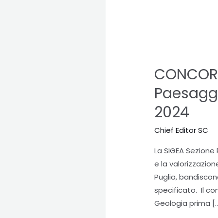
CONCORSO
FOTOGRAFICO
CONCORS
“Passeggiando
tra
Paesaggi
i
2024
Paesaggi
Geologici
Chief Editor SC
della
La SIGEA Sezione 
Puglia”
e la valorizzazion
15a
Puglia, bandiscon
edizione
specificato. Il c
2024
Geologia prima [